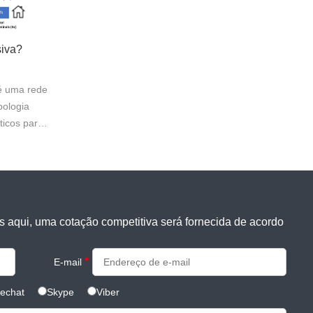
siva?
é uma rede
pologia
ticos para
to de
s de
 refere-se
s aqui, uma cotação competitiva será fornecida de acordo
*
E-mail
echat
Skype
Viber