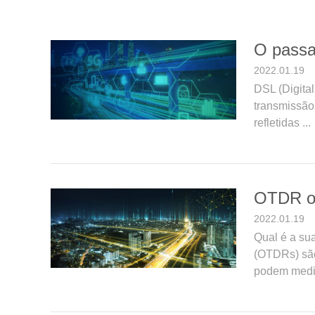
O passa
2022.01.19
DSL (Digita
transmissão
refletidas ...
OTDR ou
2022.01.19
Qual é a su
(OTDRs) são
podem medir