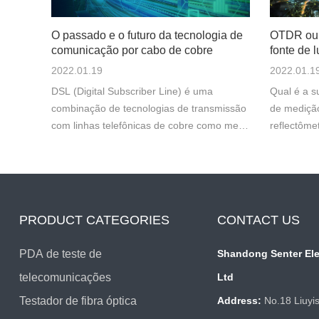
O passado e o futuro da tecnologia de
OTDR ou 
comunicação por cabo de cobre
fonte de 
2022.01.19
2022.01.1
DSL (Digital Subscriber Line) é uma
Qual é a s
combinação de tecnologias de transmissão
de medição
com linhas telefônicas de cobre como meio
reflectôme
de transmissão, incluindo HDSL, SDSL,
(OTDRs) s
VDSL, ADSL e RADSL, geralmente
caracteriz
chamado de xDSL. Suas principais
como cone
diferenças são refletidas ...
podem medi
PRODUCT CATEGORIES
CONTACT US
PDA de teste de
Shandong Senter Ele
telecomunicações
Ltd
Testador de fibra óptica
Address:
No.18 Liuyi