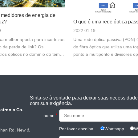
medidores de energia de
luz?
O que é uma rede óptica pas
9
2022.01.19
ua melhor aposta para incertezas
Uma rede óptica passiva (PON) 
 de perda de link? Os
de fibra óptica que utiliza uma to
tros ópticos no domínio do tempo
ponto a multiponto e divisores óp
ão amplamente utilizados para
fornecer dados de um único pon
ar elementos em um link de fibra,
transmissão para vários terminai
ctores e emendas, porque
usuário. Passivo, neste contexto,
r ...
à c...
Sinta-se à vontade para deixar suas necessidade
com sua exigência.
ctronic Co.,
*
nome
Por favor escolha:
Whatsapp
W
shan Rd, New &