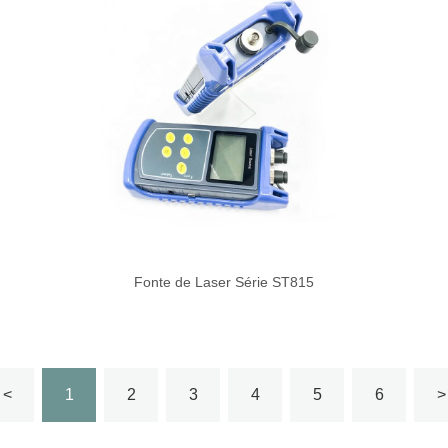
Fonte de Laser Série ST815
<
1
2
3
4
5
6
>