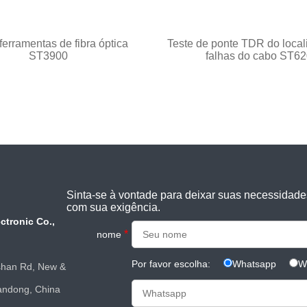
 ferramentas de fibra óptica
Teste de ponte TDR do local
ST3900
falhas do cabo ST62
Sinta-se à vontade para deixar suas necessidade
com sua exigência.
ctronic Co.,
*
nome
Por favor escolha:
Whatsapp
W
shan Rd, New &
andong, China