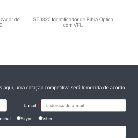
izador de
ST3820 Identificador de Fibra Óptica
Caixa
0
com VFL
s aqui, uma cotação competitiva será fornecida de acordo
*
E-mail
echat
Skype
Viber