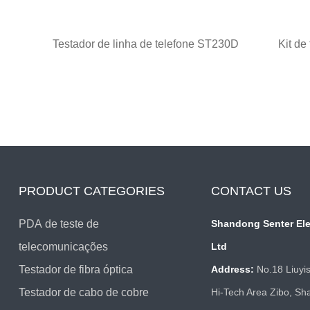
10F
Testador de linha de telefone ST230D
Kit de
PRODUCT CATEGORIES
CONTACT US
PDA de teste de
Shandong Senter Ele
telecomunicações
Ltd
Testador de fibra óptica
Address:
No.18 Liuyi
Testador de cabo de cobre
Hi-Tech Area Zibo, Sh