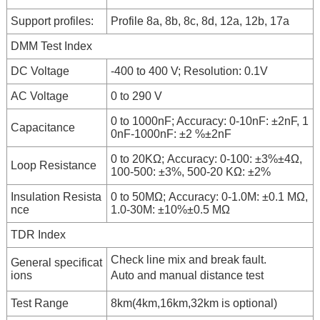
Support profiles:
Profile 8a, 8b, 8c, 8d, 12a, 12b, 17a
DMM Test Index
DC Voltage
-400 to 400 V; Resolution: 0.1V
AC Voltage
0 to 290 V
0 to 1000nF; Accuracy: 0-10nF: ±2nF, 1
Capacitance
0nF-1000nF: ±2 %±2nF
0 to 20KΩ; Accuracy: 0-100: ±3%±4Ω,
Loop Resistance
100-500: ±3%, 500-20 KΩ: ±2%
Insulation Resista
0 to 50MΩ; Accuracy: 0-1.0M: ±0.1 MΩ,
nce
1.0-30M: ±10%±0.5 MΩ
TDR Index
Check line mix and break fault.
General specificat
ions
Auto and manual distance test
Test Range
8km(4km,16km,32km is optional)