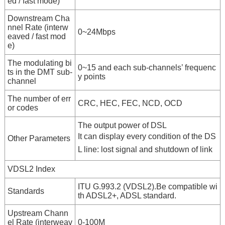
ed / fast mode)
Downstream Cha
nnel Rate (interw
0~24Mbps
eaved / fast mod
e)
The modulating bi
0~15 and each sub-channels’ frequenc
ts in the DMT sub-
y points
channel
The number of err
CRC, HEC, FEC, NCD, OCD
or codes
The output power of DSL
It can display every condition of the DS
Other Parameters
L line: lost signal and shutdown of link
VDSL2 Index
ITU G.993.2 (VDSL2).Be compatible wi
Standards
th ADSL2+, ADSL standard.
Upstream Chann
el Rate (interweav
0-100M