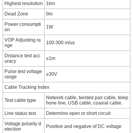
Highest resolution
1km
Dead Zone
0m
Power consumpti
1W
on
VOP Adjusting ra
100-300 m/us
nge
Distance test acc
≤1m
uracy
Pulse test voltage
≥30V
range
Cable Tracking Index
Network cable, twisted pair cable, telep
Test cable type
hone line, USB cable, coaxial cable.
Line status test
Determine open or short circuit
Voltage polarity d
Positive and negative of DC voltage
etection