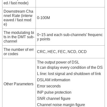
ed / fast mode)
Downstream Cha
nnel Rate (interw
0-100M
eaved / fast mod
e)
The modulating bi
0~15 and each sub-channels’ frequenc
ts in the DMT sub-
y points
channel
The number of err
CRC, HEC, FEC, NCD, OCD
or codes
The output power of DSL
It can display every condition of the DS
L line: lost signal and shutdown of link
DSLAM information
Other Parameters
Error seconds
INP pulse protection
SNR channel figure
Channel noise margin figure