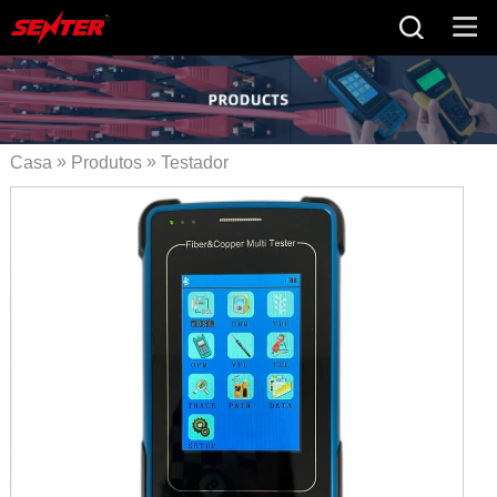
»
»
Casa
Produtos
Testador
»
de cabo de cobre
Testador
» Testador S600 VDSL
XDSL