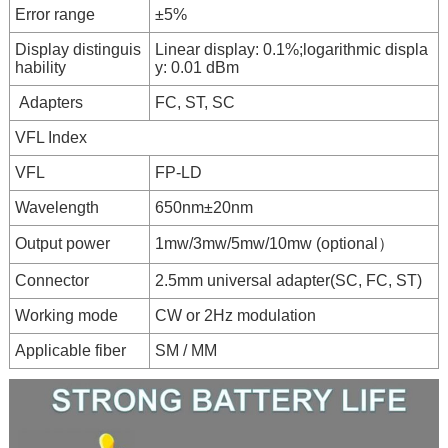
Error range
±5%
Display distinguis
Linear display: 0.1%;logarithmic displa
hability
y: 0.01 dBm
Adapters
FC, ST, SC
VFL Index
VFL
FP-LD
Wavelength
650nm±20nm
Output power
1mw/3mw/5mw/10mw (optional）
Connector
2.5mm universal adapter(SC, FC, ST)
Working mode
CW or 2Hz modulation
Applicable fiber
SM / MM