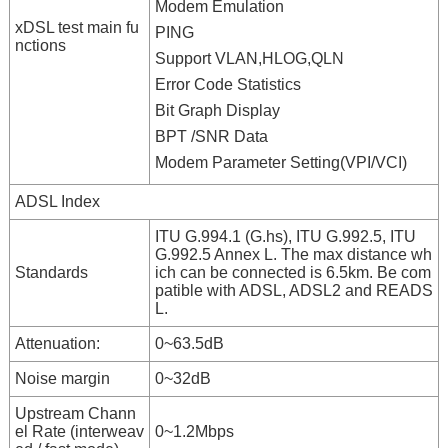
Modem Emulation
xDSL test main fu
PING
nctions
Support VLAN,HLOG,QLN
Error Code Statistics
Bit Graph Display
BPT /SNR Data
Modem Parameter Setting(VPI/VCI)
ADSL Index
ITU G.994.1 (G.hs), ITU G.992.5, ITU
G.992.5 Annex L. The max distance wh
Standards
ich can be connected is 6.5km. Be com
patible with ADSL, ADSL2 and READS
L.
Attenuation:
0~63.5dB
Noise margin
0~32dB
Upstream Chann
el Rate (interweav
0~1.2Mbps